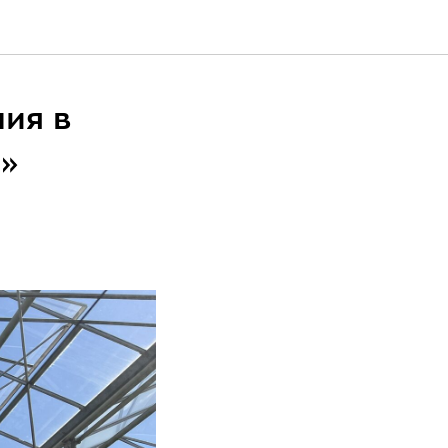
ия в
»